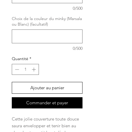
0/500
Choix de la couleur du minky (Marsala
ou Blanc) (facultatif)
0/500
Quantité
*
Ajouter au panier
Commander et payer
Cette jolie couverture toute douce
saura envelopper et tenir bien au