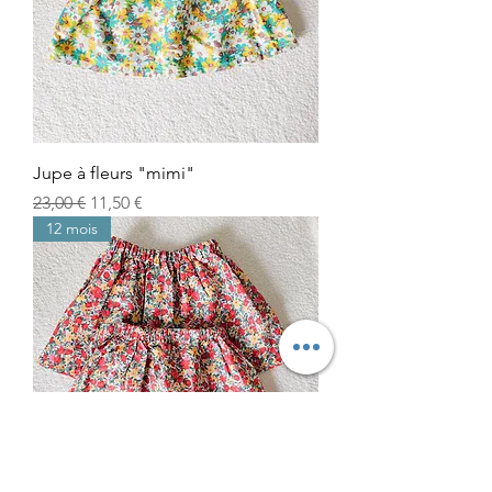
Jupe à fleurs "mimi"
Prix original
Prix promotionnel
23,00 €
11,50 €
12 mois