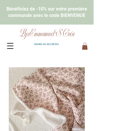
Bénéficiez de -10% sur votre première
commande avec le code BIENVENUE
LysEmmanuel'S Créa
CROIRE EN SES RÊVES