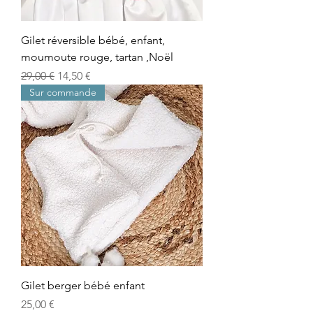
Gilet réversible bébé, enfant,
moumoute rouge, tartan ,Noël
Prix original
Prix promotionnel
29,00 €
14,50 €
Sur commande
Gilet berger bébé enfant
Prix
25,00 €