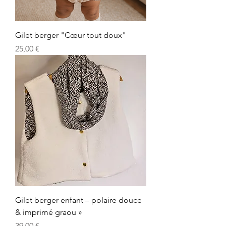
Gilet berger "Cœur tout doux"
Prix
25,00 €
Gilet berger enfant – polaire douce
& imprimé graou »
Prix
39,00 €