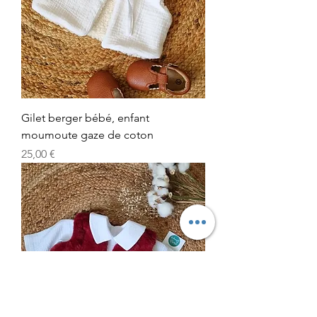
Gilet berger bébé, enfant
moumoute gaze de coton
Prix
25,00 €