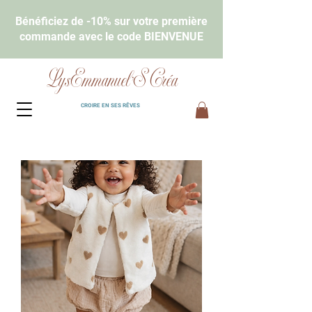
Bénéficiez de -10% sur votre première
commande avec le code BIENVENUE
LysEmmanuel'S Créa
CROIRE EN SES RÊVES