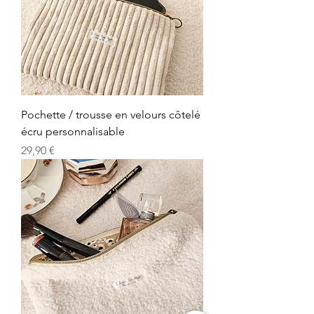
Pochette / trousse en velours côtelé
écru personnalisable
Prix
29,90 €