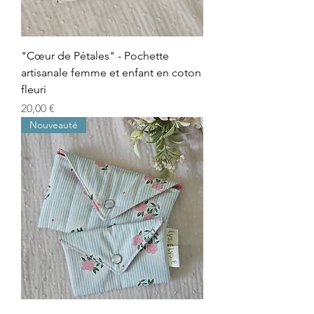
"Cœur de Pétales" - Pochette
artisanale femme et enfant en coton
fleuri
Prix
20,00 €
Nouveauté