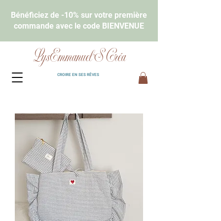
Bénéficiez de -10% sur votre première
commande avec le code BIENVENUE
LysEmmanuel'S Créa
CROIRE EN SES RÊVES