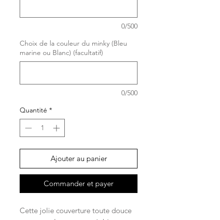
0/500
Choix de la couleur du minky (Bleu
marine ou Blanc) (facultatif)
0/500
Quantité
*
Ajouter au panier
Commander et payer
Cette jolie couverture toute douce