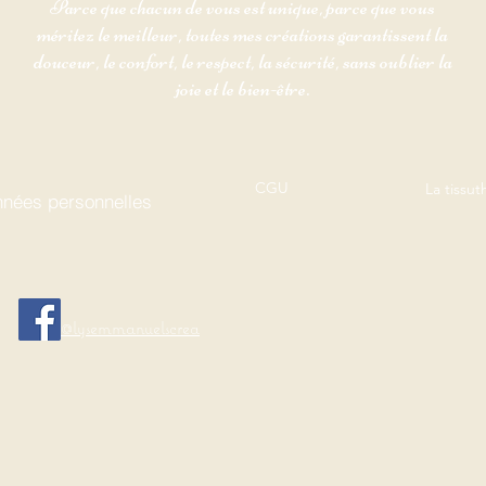
Parce que chacun de vous est unique, parce que vous
méritez le meilleur, toutes mes créations garantissent la
douceur, le confort, le respect, la sécurité, sans oublier la
joie et le bien-être.
CGU
La tissu
nées personnelles
@lysemmanuelscrea