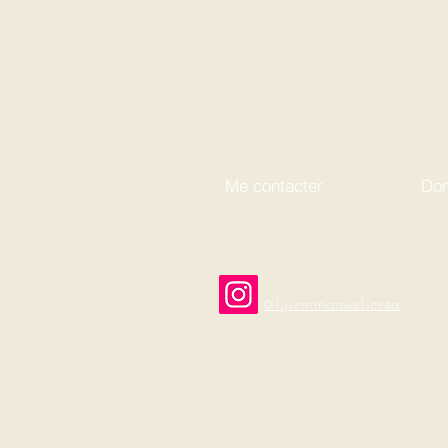
Me contacter
Don
@lysemmanuelscrea