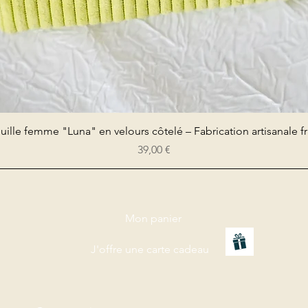
Aperçu rapide
uille femme "Luna" en velours côtelé – Fabrication artisanale f
Prix
39,00 €
Mon panier
J'offre une carte cadeau