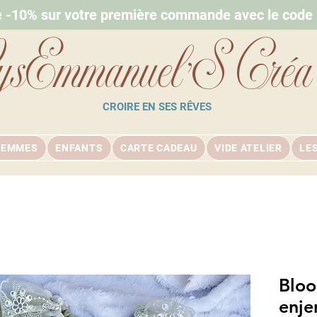
e -10% sur votre première commande avec le cod
ysEmmanuel'S Créa
CROIRE EN SES RÊVES
FEMMES
ENFANTS
CARTE CADEAU
VIDE ATELIER
LE
Bloo
enje