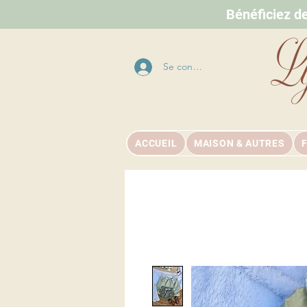
Bénéficiez d
L
Se connecter
ACCUEIL
MAISON & AUTRES