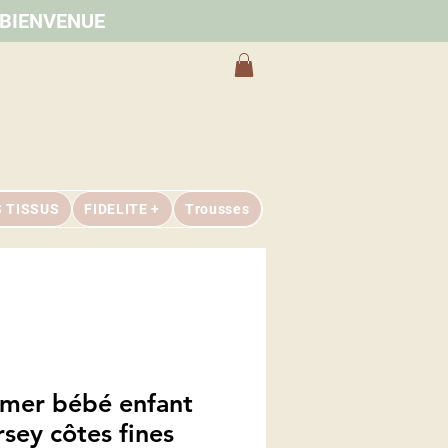
e BIENVENUE
S TISSUS
FIDELITE +
Trousses
mer bébé enfant
rsey côtes fines