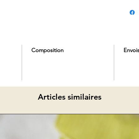
Tous les 
substanc
Je suis 
A vous d
Composition
Envois
Articles similaires