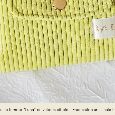
Aperçu rapide
uille femme "Luna" en velours côtelé – Fabrication artisanale f