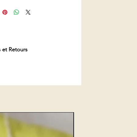
tissus sont certifiés sans
es nocives.
sûre que ce sera fort apprécié.
e jouer !
 et Retours