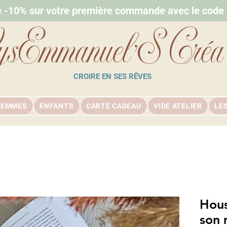
e -10% sur votre première commande avec le cod
ysEmmanuel'S Créa
CROIRE EN SES RÊVES
FEMMES
ENFANTS
CARTE CADEAU
VIDE ATELIER
LE
Hous
son 