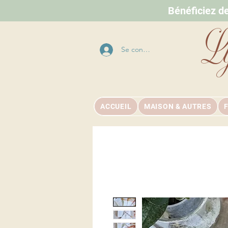
Bénéficiez d
L
Se connecter
ACCUEIL
MAISON & AUTRES