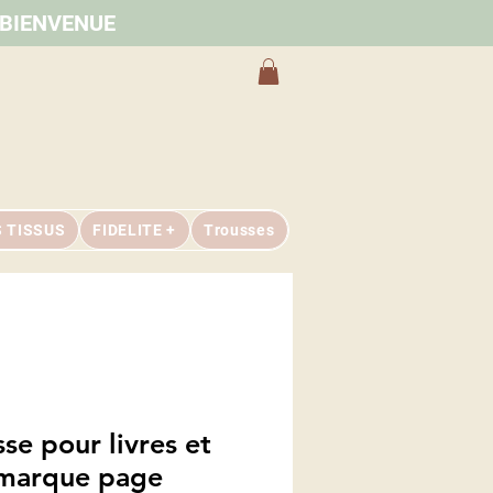
e BIENVENUE
S TISSUS
FIDELITE +
Trousses
se pour livres et
marque page