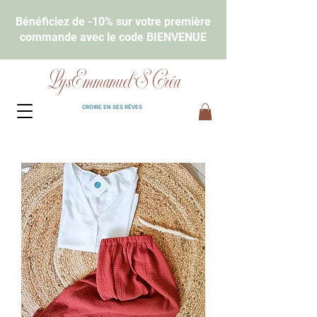
Bénéficiez de -10% sur votre première
commande avec le code BIENVENUE
LysEmmanuel'S Créa
CROIRE EN SES RÊVES