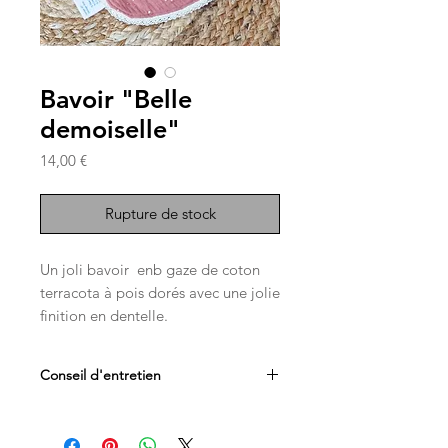
Bavoir "Belle
demoiselle"
Prix
14,00 €
Rupture de stock
Un joli bavoir enb gaze de coton
terracota à pois dorés avec une jolie
finition en dentelle.
Il est à la fois chic et pratique pour
Conseil d'entretien
protéger le cou de bébé,
ce joli bavoir servira à habiller une
Lavable en machine max 30°C
tenue et à éviter que la bavouille de
Eau de Javel interdite