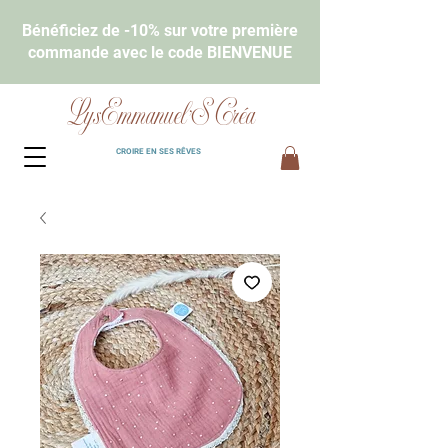
Bénéficiez de -10% sur votre première
commande avec le code BIENVENUE
LysEmmanuel'S Créa
CROIRE EN SES RÊVES