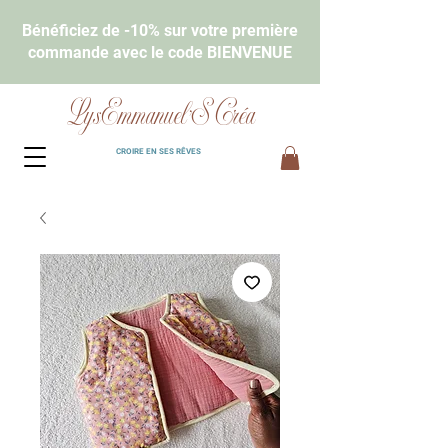
Bénéficiez de -10% sur votre première
commande avec le code BIENVENUE
LysEmmanuel'S Créa
CROIRE EN SES RÊVES