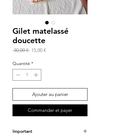
Gilet matelassé
doucette
Prix
Prix
 30,00 € 
15,00 €
original
promotionnel
Quantité
*
Ajouter au panier
Commander et payer
Important