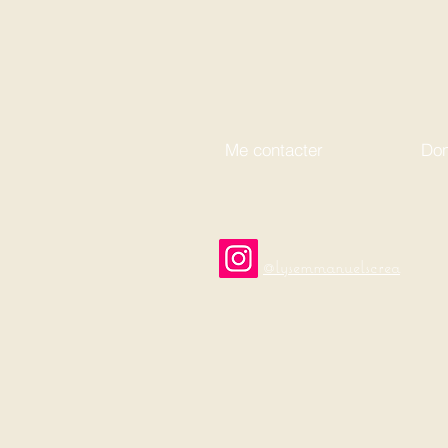
Me contacter
Don
@lysemmanuelscrea