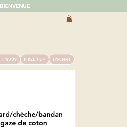
e BIENVENUE
S TISSUS
FIDELITE +
Trousses
ard/chèche/bandan
 gaze de coton