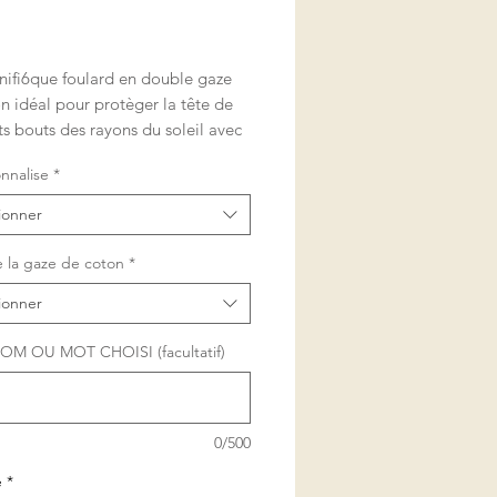
rix
ifi6que foulard en double gaze
n idéal pour protèger la tête de
ts bouts des rayons du soleil avec
is pas que ....
nnalise
*
aussi être utilisé comme un foulard
e autour du cou, ou aussi comme
ionner
 pour les plus petits.
 la gaze de coton
*
un cadeau très original, qui sera
ionner
nt fort apprécié !
OM OU MOT CHOISI (facultatif)
ertifié sans substances nocives
s les créations sont faites à la
 mes soins dans le sud de la
0/500
é
*