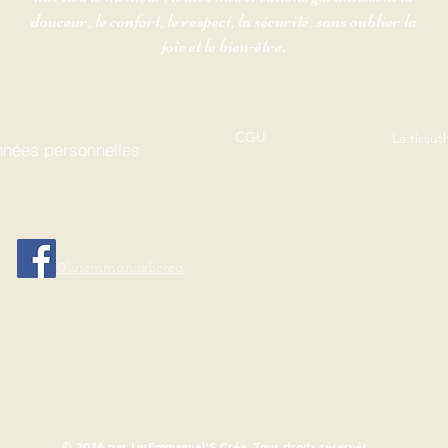
douceur, le confort, le respect, la sécurité, sans oublier la
joie et le bien-être.
CGU
La tissu
nées personnelles
@lysemmanuelscrea
© 2026 par LysEmmanuel'S Créa. Tous droits réservés