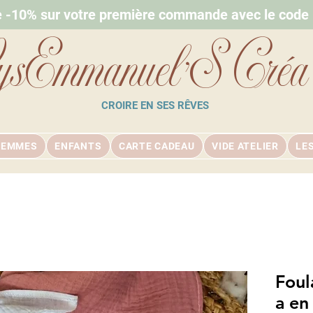
e -10% sur votre première commande avec le cod
ysEmmanuel'S Créa
CROIRE EN SES RÊVES
FEMMES
ENFANTS
CARTE CADEAU
VIDE ATELIER
LE
Foul
a en