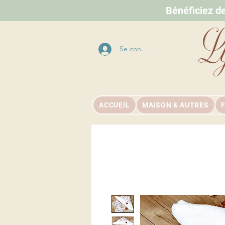
Bénéficiez d
L
Se connecter
ACCUEIL
MAISON & AUTRES