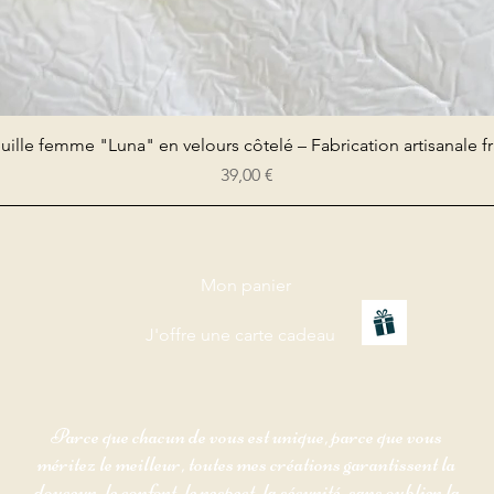
Aperçu rapide
uille femme "Luna" en velours côtelé – Fabrication artisanale f
Prix
39,00 €
Mon panier
J'offre une carte cadeau
Parce que chacun de vous est unique, parce que vous
méritez le meilleur, toutes mes créations garantissent la
douceur, le confort, le respect, la sécurité, sans oublier la