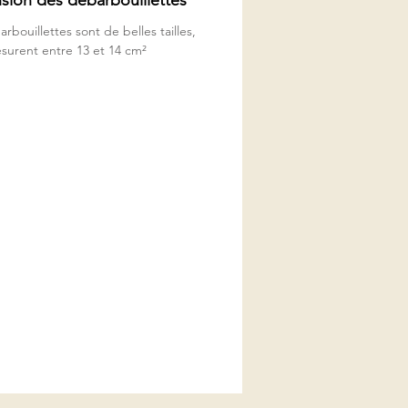
 100% BIO au recto et d'une
rbouillettes sont de belles tailles,
bambou blanche au verso
esurent entre 13 et 14 cm²
nt idéales pour débarbouiller
bé et aussi les petites bouches de
nts après le repas, mais aussi pour
e de vos loulous...
oir
r très chic à imprimé dressing
l est composé au recto d'un
oton BIO et au verso d'une éponge
en fibres de bambou
ir est idéal pour des grandes
s ou pour la vie de tous les jours
tite princesse
la fois chic et pratique pour
r le cou de bébé,
bavoir serva à habiller une tenue et