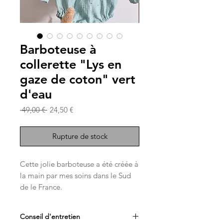
Barboteuse à
collerette "Lys en
gaze de coton" vert
d'eau
Prix
Prix
 49,00 € 
24,50 €
original
promotionnel
Rupture de stock
Cette jolie barboteuse a été créée à
la main par mes soins dans le Sud
de le France.
Etant très confortable, elle s'adapte
parfaitement aux mouvements de
Conseil d'entretien
vos petits bouts .