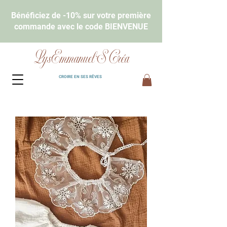
Bénéficiez de -10% sur votre première
commande avec le code BIENVENUE
LysEmmanuel'S Créa
CROIRE EN SES RÊVES