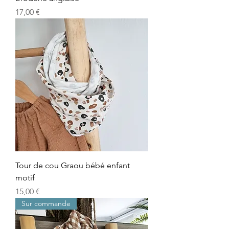
Prix
17,00 €
Tour de cou Graou bébé enfant
motif
Prix
15,00 €
Sur commande