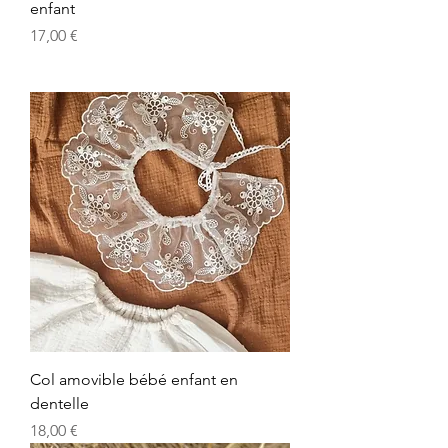
enfant
Prix
17,00 €
Col amovible bébé enfant en
dentelle
Prix
18,00 €