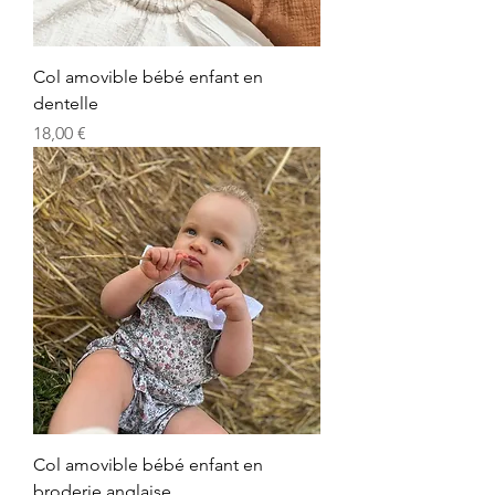
Col amovible bébé enfant en
dentelle
Prix
18,00 €
Col amovible bébé enfant en
broderie anglaise