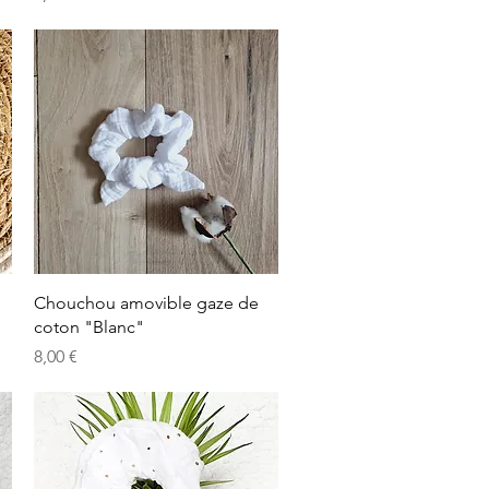
Aperçu rapide
Chouchou amovible gaze de
coton "Blanc"
Prix
8,00 €