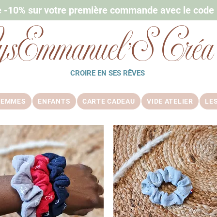
e -10% sur votre première commande avec le cod
ysEmmanuel'S Créa
CROIRE EN SES RÊVES
FEMMES
ENFANTS
CARTE CADEAU
VIDE ATELIER
LE