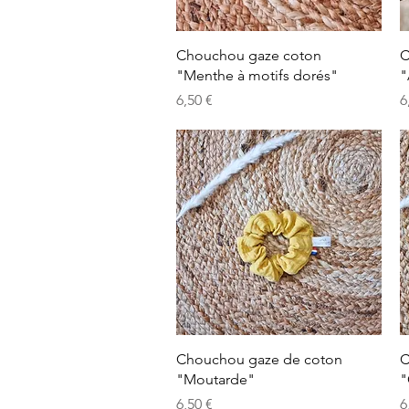
Aperçu rapide
Chouchou gaze coton
C
"Menthe à motifs dorés"
"
Prix
P
6,50 €
6
Aperçu rapide
Chouchou gaze de coton
C
"Moutarde"
"
Prix
P
6,50 €
6