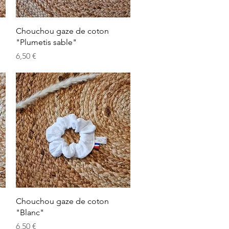
Aperçu rapide
Chouchou gaze de coton
"Plumetis sable"
Prix
6,50 €
Aperçu rapide
Chouchou gaze de coton
"Blanc"
Prix
6,50 €