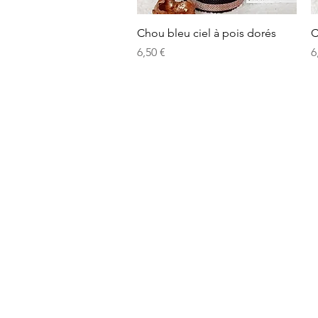
Aperçu rapide
Chou bleu ciel à pois dorés
C
Prix
P
6,50 €
6