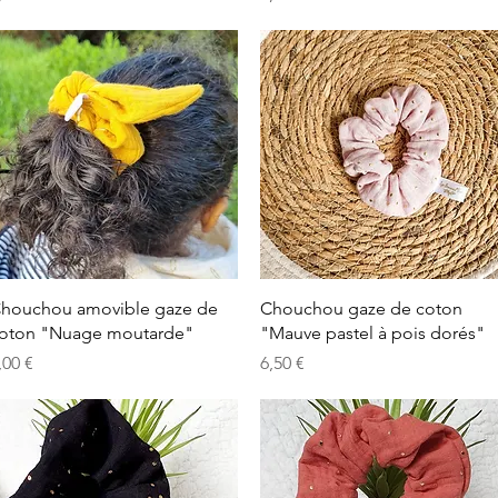
Aperçu rapide
Aperçu rapide
houchou amovible gaze de
Chouchou gaze de coton
oton "Nuage moutarde"
"Mauve pastel à pois dorés"
rix
Prix
,00 €
6,50 €