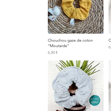
Aperçu rapide
Chouchou gaze de coton
C
"Moutarde"
P
6
Prix
6,50 €