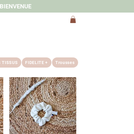
e BIENVENUE
S TISSUS
FIDELITE +
Trousses