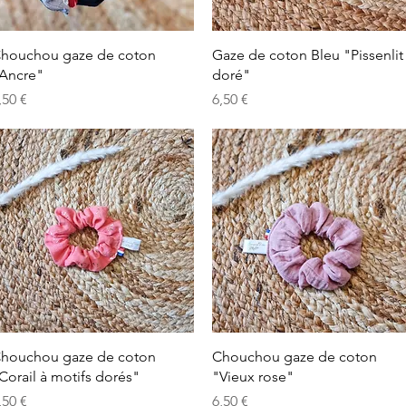
Aperçu rapide
Aperçu rapide
houchou gaze de coton
Gaze de coton Bleu "Pissenlit
Ancre"
doré"
rix
Prix
,50 €
6,50 €
Aperçu rapide
Aperçu rapide
houchou gaze de coton
Chouchou gaze de coton
Corail à motifs dorés"
"Vieux rose"
rix
Prix
,50 €
6,50 €