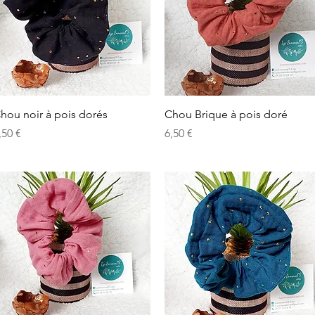
Aperçu rapide
Aperçu rapide
hou noir à pois dorés
Chou Brique à pois doré
rix
Prix
,50 €
6,50 €