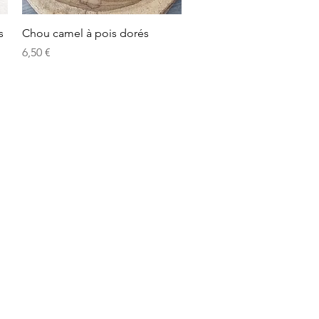
Aperçu rapide
s
Chou camel à pois dorés
Prix
6,50 €