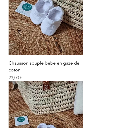
Chausson souple bebe en gaze de
coton
Prix
23,00 €