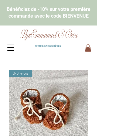
Bénéficiez de -10% sur votre première
commande avec le code BIENVENUE
LysEmmanuel'S Créa
CROIRE EN SES RÊVES
0-3 mois