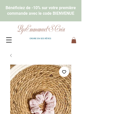
Bénéficiez de -10% sur votre première
commande avec le code BIENVENUE
LysEmmanuel'S Créa
CROIRE EN SES RÊVES