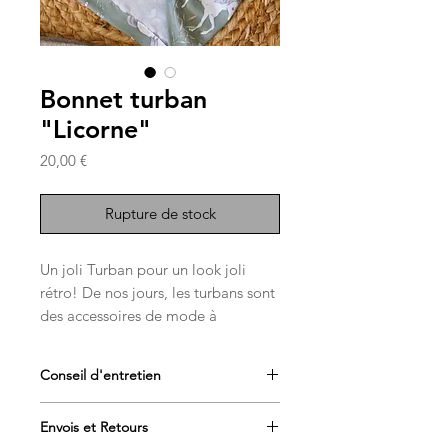
Bonnet turban
"Licorne"
Prix
20,00 €
Rupture de stock
Un joli Turban pour un look joli
rétro! De nos jours, les turbans sont
des accessoires de mode à
part entière que se soit pour les fans
de mode ou pour les bébés.
Conseil d'entretien
Il convient aussi bien au nouveau né
Lavage max 30°
Envois et Retours
qu'au maman, idéal aussi pour faire
Repassage doux