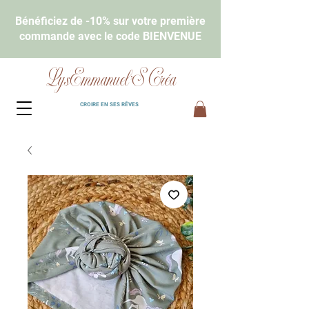
Bénéficiez de -10% sur votre première
commande avec le code BIENVENUE
LysEmmanuel'S Créa
CROIRE EN SES RÊVES