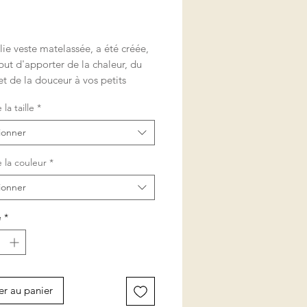
rix
lie veste matelassée, a été créée,
but d'apporter de la chaleur, du
et de la douceur à vos petits
la taille
*
té confectionnée par mes soins
ionner
our dans le Sud de la France et
tissus utilisés sont certifés sans
 la couleur
*
es nocives.
ionner
sûre de cette veste, fera un cadeau
é
*
 fort appécié.
er au panier