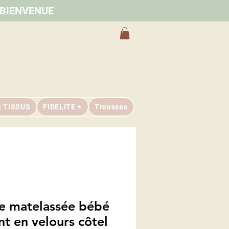
e BIENVENUE
S TISSUS
FIDELITE +
Trousses
e matelassée bébé
nt en velours côtel