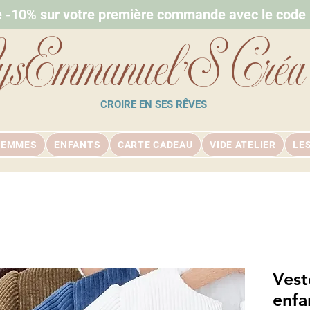
e -10% sur votre première commande avec le cod
ysEmmanuel'S Créa
CROIRE EN SES RÊVES
FEMMES
ENFANTS
CARTE CADEAU
VIDE ATELIER
LE
Vest
enfa