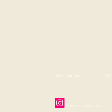
Me contacter
Don
@lysemmanuelscrea