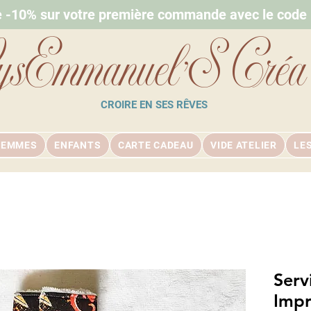
e -10% sur votre première commande avec le cod
ysEmmanuel'S Créa
CROIRE EN SES RÊVES
FEMMES
ENFANTS
CARTE CADEAU
VIDE ATELIER
LE
Serv
Impr