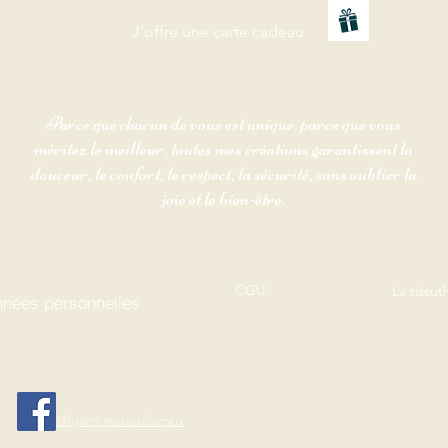
J'offre une carte cadeau
Parce que chacun de vous est unique, parce que vous
méritez le meilleur, toutes mes créations garantissent la
douceur, le confort, le respect, la sécurité, sans oublier la
joie et le bien-être.
CGU
La tissu
nées personnelles
@lysemmanuelscrea