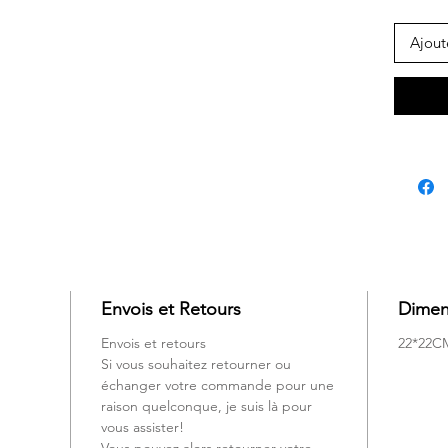
Ajout
Envois et Retours
Dimen
Envois et retours
22*22C
Si vous souhaitez retourner ou
échanger votre commande pour une
raison quelconque, je suis là pour
vous assister!