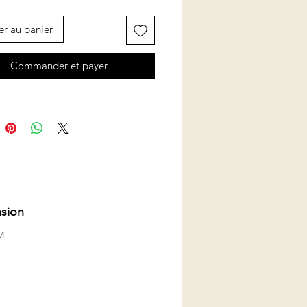
er au panier
Commander et payer
sion
M