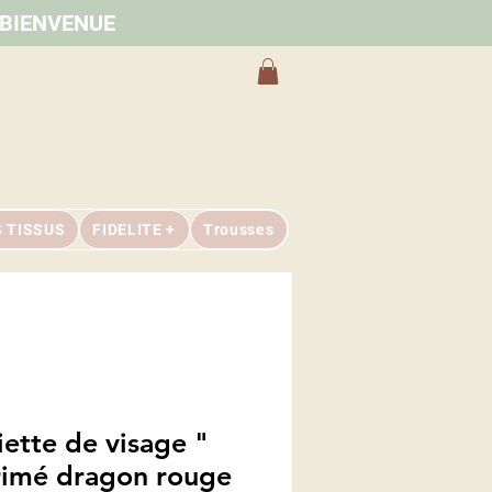
e BIENVENUE
S TISSUS
FIDELITE +
Trousses
iette de visage "
imé dragon rouge