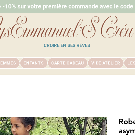
e -10% sur votre première commande avec le cod
ysEmmanuel'S Créa
CROIRE EN SES RÊVES
FEMMES
ENFANTS
CARTE CADEAU
VIDE ATELIER
LE
Robe
asym