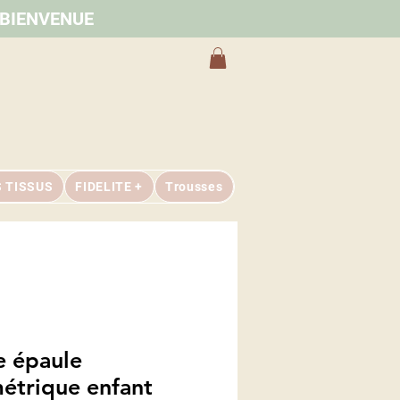
e BIENVENUE
S TISSUS
FIDELITE +
Trousses
 épaule
étrique enfant