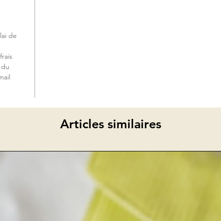
ai de
rais
e du
mail
Articles similaires