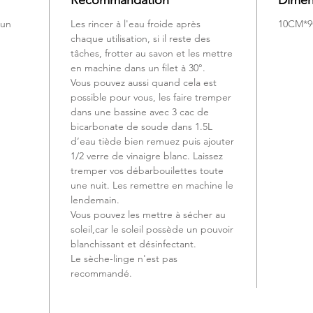
 un
Les rincer à l'eau froide après
10CM*
Ces arti
chaque utilisation, si il reste des
façon a
tâches, frotter au savon et les mettre
soins en
en machine dans un filet à 30°.
Vous pouvez aussi quand cela est
Liant l'
possible pour vous, les faire tremper
super ca
dans une bassine avec 3 cac de
bicarbonate de soude dans 1.5L
d’eau tiède bien remuez puis ajouter
1/2 verre de vinaigre blanc. Laissez
tremper vos débarbouilettes toute
une nuit. Les remettre en machine le
lendemain.
Vous pouvez les mettre à sécher au
soleil,car le soleil possède un pouvoir
blanchissant et désinfectant.
Le sèche-linge n'est pas
recommandé.