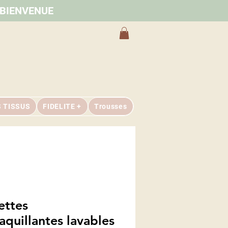
e BIENVENUE
S TISSUS
FIDELITE +
Trousses
ettes
quillantes lavables