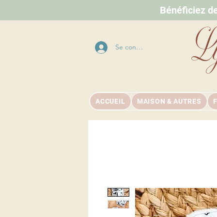
Bénéficiez d
L
Se connecter
ACCUEIL
MAISON & AUTRES