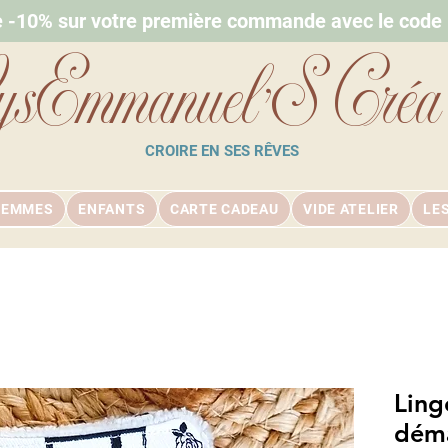
e -10% sur votre première commande avec le cod
ysEmmanuel'S Créa
CROIRE EN SES RÊVES
FEMMES
ENFANTS
CARTE CADEAU
VIDE ATELIER
LE
Ling
déma