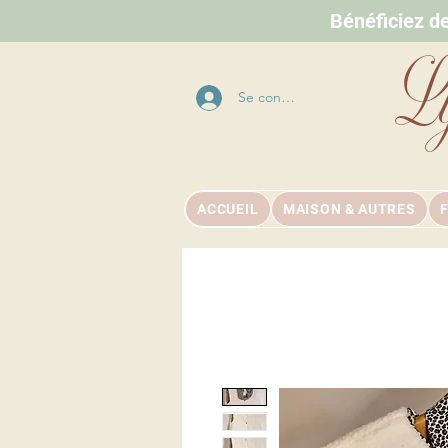
Bénéficiez d
L
Se connecter
ACCUEIL
MAISON & AUTRES