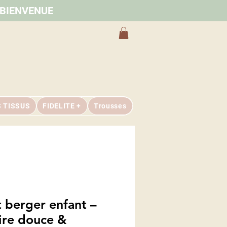
e BIENVENUE
S TISSUS
FIDELITE +
Trousses
t berger enfant –
ire douce &