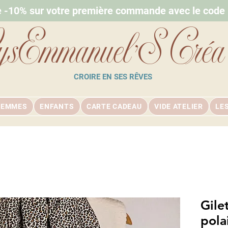
e -10% sur votre première commande avec le cod
ysEmmanuel'S Créa
CROIRE EN SES RÊVES
FEMMES
ENFANTS
CARTE CADEAU
VIDE ATELIER
LE
Gile
pola