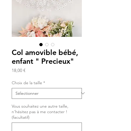
Col amovible bébé,
enfant " Precieux"
Prix
18,00 €
Choix de la taille
*
Vous souhaitez une autre taille,
n'hésitez pas à me contacter !
(facultatif)