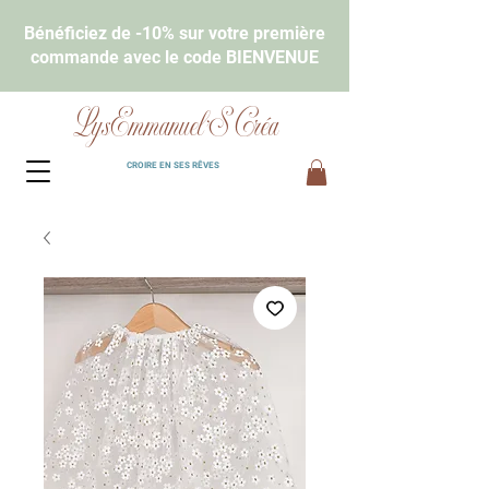
Bénéficiez de -10% sur votre première
commande avec le code BIENVENUE
LysEmmanuel'S Créa
CROIRE EN SES RÊVES