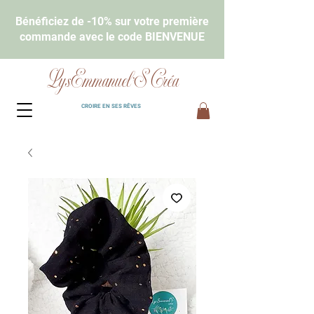
Bénéficiez de -10% sur votre première
commande avec le code BIENVENUE
LysEmmanuel'S Créa
CROIRE EN SES RÊVES