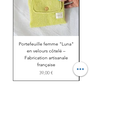
Portefeuille femme "Luna"
Trousse de toilette 
en velours côtelé –
en tissu – Citronn
Fabrication artisanale
française
Prix
39,00 €
Mon panier
J'offre une carte cadeau