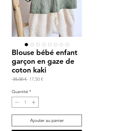
Blouse bébé enfant
garçon en gaze de
coton kaki
Prix
Prix
 35,00 € 
17,50 €
original
promotionnel
Quantité
*
Ajouter au panier