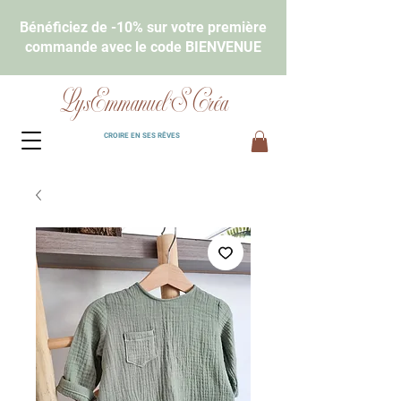
Bénéficiez de -10% sur votre première
commande avec le code BIENVENUE
LysEmmanuel'S Créa
CROIRE EN SES RÊVES